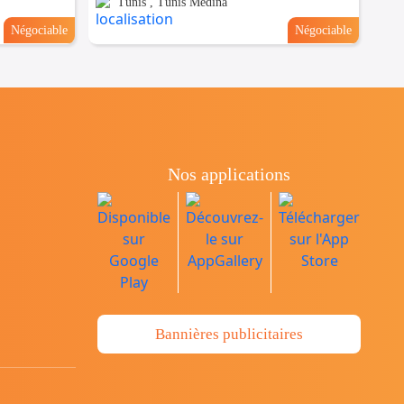
Tunis , Tunis Medina
Négociable
Négociable
Nos applications
Bannières publicitaires