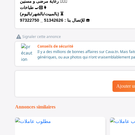
رعاية مرضى و مسنين
👩🏼‍⚕️
طباخات 👩🏻‍🍳
(بالمبيت/بالشهر/باليوم)
⏳
97322750
_
51342626
:
للإتصال بنا
☎️
Signaler cette annonce
Conseils de sécurité
Il y a des millions de bonnes affaires sur Cava.tn. Mais fai
génériques, ou aux photos qui n'ont vraisemblablement pas é
Ajouter 
Annonces similaires