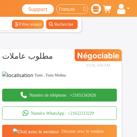
Support
Filtre avancé
Rechercher
مطلوب عاملات
Négociable
2/1/26, 9:04 AM
Tunis
,
Tunis Medina
Numéro de téléphone :
+21651342626
Numéro WhatsApp :
+21622213229
Discuter avec le vendeur