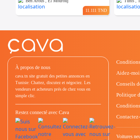
Ben Arous , El Mourouj
Tunis , 
11.111 TND
Conditions
À propos de nous
Aidez-moi
cava.tn site gratuit des petites annonces en
Tunisie: Chattez, discutez et négociez. Les
Conseils d
vendeurs et acheteurs prés de chez vous en
Politique d
simple clic.
Conditions
Restez connecté avec Cava
Contactez
Voitures ne