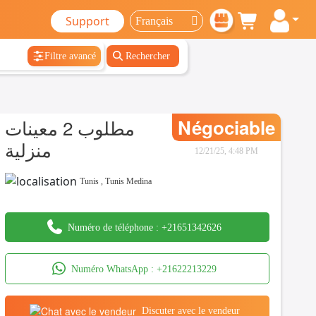
Support
Filtre avancé
Rechercher
مطلوب 2 معينات
Négociable
منزلية
12/21/25, 4:48 PM
Tunis
,
Tunis Medina
Numéro de téléphone :
+21651342626
Numéro WhatsApp :
+21622213229
Discuter avec le vendeur