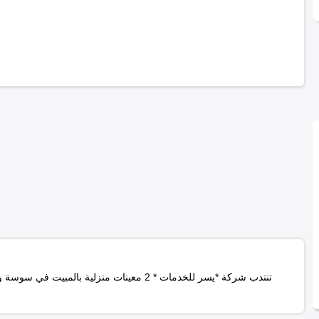
تنتدب شركة *يسر للخدمات * 2 معينات منزلية
بالمبيت في سوسة
و 