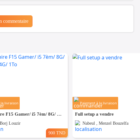
un commentaire
la livraison
Paiement à la livraison
ACER Aspire F15 Gamer/ i5 7èm/ 8G/ GTX 950M 4G/ 1To
Full setup a vendre
 Borj Louzir
Nabeul , Menzel Bouzelfa
900 TND