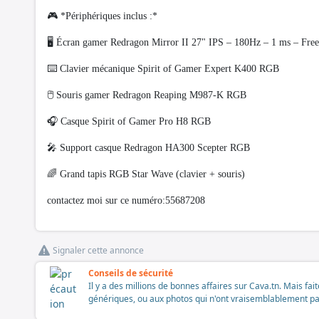
🎮 *Périphériques inclus :*
🖥️ Écran gamer Redragon Mirror II 27" IPS – 180Hz – 1 ms – Fre
⌨️ Clavier mécanique Spirit of Gamer Expert K400 RGB
🖱️ Souris gamer Redragon Reaping M987-K RGB
🎧 Casque Spirit of Gamer Pro H8 RGB
🎤 Support casque Redragon HA300 Scepter RGB
🌈 Grand tapis RGB Star Wave (clavier + souris)
contactez moi sur ce numéro:55687208
Signaler cette annonce
Conseils de sécurité
Il y a des millions de bonnes affaires sur Cava.tn. Mais fai
génériques, ou aux photos qui n'ont vraisemblablement pas é