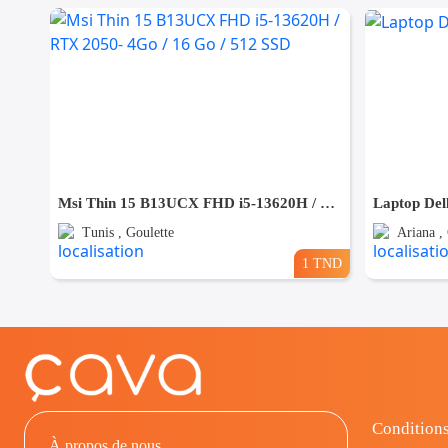
Msi Thin 15 B13UCX FHD i5-13620H / RTX 2050- 4Go / 16 Go / 512 SSD
Laptop Del
Tunis , Goulette
Ariana ,
1 TND
Conditions
À propos de nous