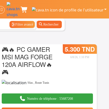
Filtre avancé
Rechercher
🎮🔥 PC GAMER
5.300 TND
MSI MAG FORGE
6/8/26, 1:10 PM
120A AIRFLOW🔥
🎮
Sfax
,
Route Tunis
Numéro de téléphone :
55687208