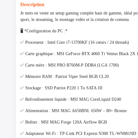
Description
Je mets en vente un setup gaming complet haut de gamme, idéal po
sport, le streaming, le montage vidéo et la création de contenu.
🖥️ *Configuration du PC :*
✅ Processeur : Intel Core i7-13700KF (16 cœurs / 24 threads)
✅ Carte graphique : MSI GeForce RTX 4060 Ti Ventus Black 2X 
✅ Carte mère : MSI PRO B760M-P DDR4 (LGA 1700)
✅ Mémoire RAM : Patriot Viper Steel RGB CL20
✅ Stockage : SSD Patriot P220 1 To SATA III
✅ Refroidissement liquide : MSI MAG CoreLiquid D240
✅ Alimentation : MSI MAG A650BNL 650W – 80+ Bronze
✅ Boîtier : MSI MAG Forge 120A Airflow RGB
✅ Adaptateur Wi-Fi : TP-Link PCI Express N300 TL-WN881ND