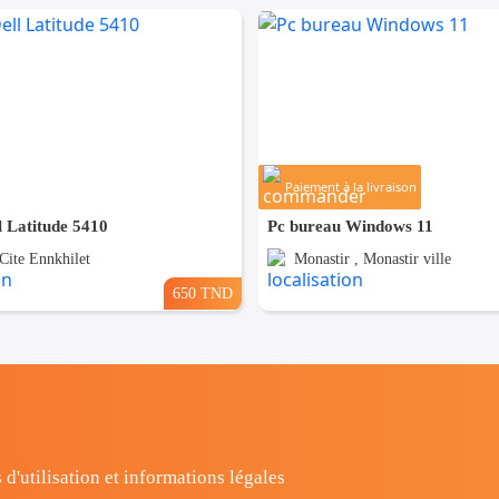
Paiement à la livraison
l Latitude 5410
Pc bureau Windows 11
 Cite Ennkhilet
Monastir , Monastir ville
650 TND
 d'utilisation et informations légales