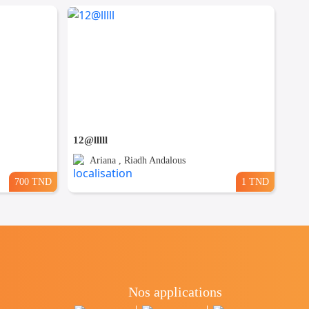
12@lllll
Ariana , Riadh Andalous
700 TND
1 TND
Nos applications