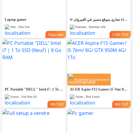
Laptop gamer
✨ للّكراء فضاء تجاري بموقع متميز في القيروان ✨
Sfax , Sfax Sud
Kairouan , Kairouan ville
Négociable
3.500 TND
Paiement à la livraison
PC Portable "DELL" Intel i7 | 1 To SSD (Neuf) | 8 Go RAM
ACER Aspire F15 Gamer/ i5 7èm/ 8G/ GTX 950M 4G/ 1To
Sousse , Sidi Bou Ali
Ariana , Borj Louzir
399 TND
900 TND