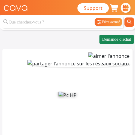
Support
Filtre avancé
Demande d'achat