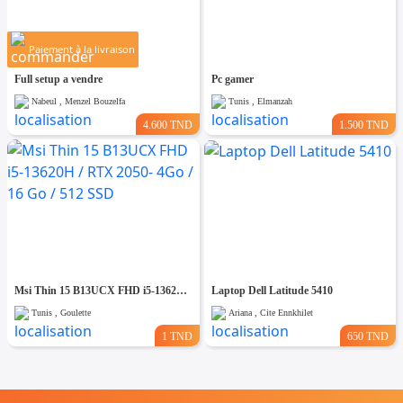
Paiement à la livraison
Full setup a vendre
Pc gamer
Nabeul , Menzel Bouzelfa
Tunis , Elmanzah
4.600 TND
1.500 TND
Msi Thin 15 B13UCX FHD i5-13620H / RTX 2050- 4Go / 16 Go / 512 SSD
Laptop Dell Latitude 5410
Tunis , Goulette
Ariana , Cite Ennkhilet
1 TND
650 TND