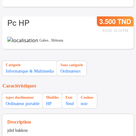
3.500 TND
Pc HP
6/5/26, 10:14 PM
Gabes
,
Métouia
Catégorie
Sous-catégorie
Informatique & Multimedia
Ordinateurs
Caractéristiques
types dordinateur
Modèles
Etat
Couleur
Ordinateur portable
HP
Neuf
noir
Description
jdid bakkou