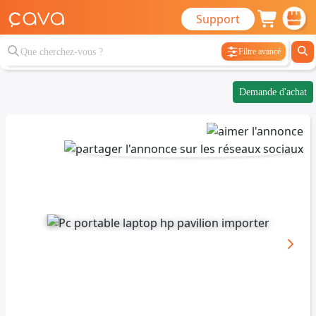
Support
Filtre avancé
Demande d'achat