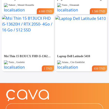
Nabeul , Menzel Bouzelfa
Tunis , Elmanzah
4.600 TND
1.500 TND
Msi Thin 15 B13UCX FHD i5-13620H / RTX 2050- 4Go / 16 Go / 512 SSD
Laptop Dell Latitude 5410
Tunis , Goulette
Ariana , Cite Ennkhilet
1 TND
650 TND