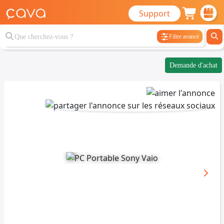
Support
Filtre avancé
Demande d'achat