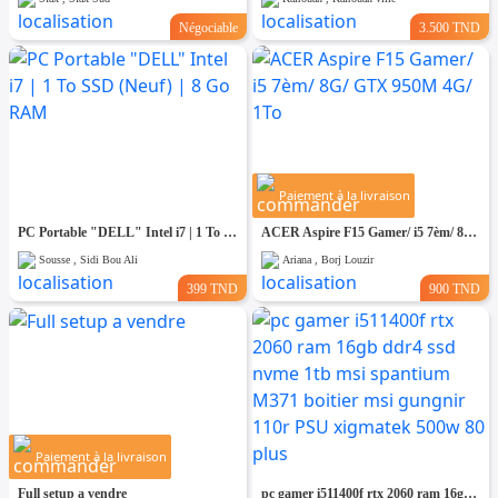
Négociable
3.500 TND
Paiement à la livraison
PC Portable "DELL" Intel i7 | 1 To SSD (Neuf) | 8 Go RAM
ACER Aspire F15 Gamer/ i5 7èm/ 8G/ GTX 950M 4G/ 1To
Sousse , Sidi Bou Ali
Ariana , Borj Louzir
399 TND
900 TND
Paiement à la livraison
Full setup a vendre
pc gamer i511400f rtx 2060 ram 16gb ddr4 ssd nvme 1tb msi spantium M371 boitier msi gungnir 110r PSU xigmatek 500w 80 plus