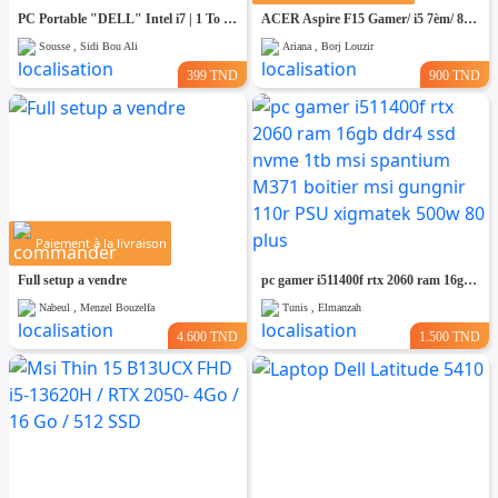
PC Portable "DELL" Intel i7 | 1 To SSD (Neuf) | 8 Go RAM
ACER Aspire F15 Gamer/ i5 7èm/ 8G/ GTX 950M 4G/ 1To
Sousse , Sidi Bou Ali
Ariana , Borj Louzir
399 TND
900 TND
Paiement à la livraison
Full setup a vendre
pc gamer i511400f rtx 2060 ram 16gb ddr4 ssd nvme 1tb msi spantium M371 boitier msi gungnir 110r PSU xigmatek 500w 80 plus
Nabeul , Menzel Bouzelfa
Tunis , Elmanzah
4.600 TND
1.500 TND