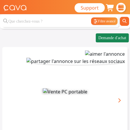
Support
Filtre avancé
Demande d'achat