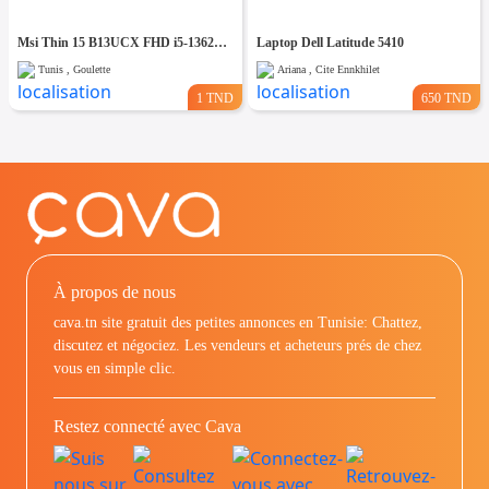
Msi Thin 15 B13UCX FHD i5-13620H / RTX 2050- 4Go / 16 Go / 512 SSD
Laptop Dell Latitude 5410
Tunis , Goulette
Ariana , Cite Ennkhilet
1 TND
650 TND
À propos de nous
cava.tn site gratuit des petites annonces en Tunisie: Chattez,
discutez et négociez. Les vendeurs et acheteurs prés de chez
vous en simple clic.
Restez connecté avec Cava