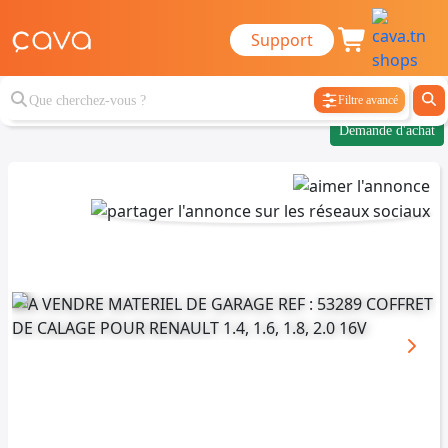
Support
Filtre avancé
Demande d'achat