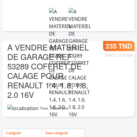
235 TND
A VENDRE MATERIEL
DE GARAGE REF :
10/6/25, 11:32 AM
53289 COFFRET DE
CALAGE POUR
RENAULT 1.4, 1.6, 1.8,
2.0 16V
Tunis
,
Mont Plaisir
Catégorie
Sous-catégorie