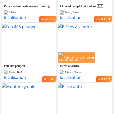
Pièces voiture Volkswagen Touareg
4 L vend complet ou moteur 🇹🇳
Siliana
Tunis , Bardo
Négociable
1.500 TND
Paiement à la livraison
Feu 405 peugeot
Pièces à vendre
Tunis , Bardo
Ariana , Ghazela
80 TND
300 TND