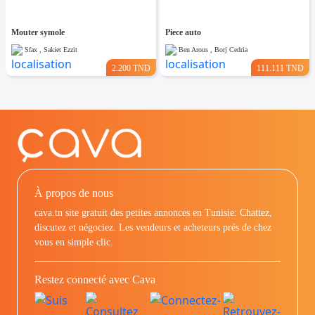
Mouter symole
Piece auto
Sfax , Sakiet Ezzit
Ben Arous , Borj Cedria
2.200 TND
111.111 TND
À propos de nous
cava.tn site gratuit des petites annonces en Tunisie: Chattez,
discutez et négociez. Les vendeurs et acheteurs prés de chez
vous en simple clic.
Restez connecté avec Cava