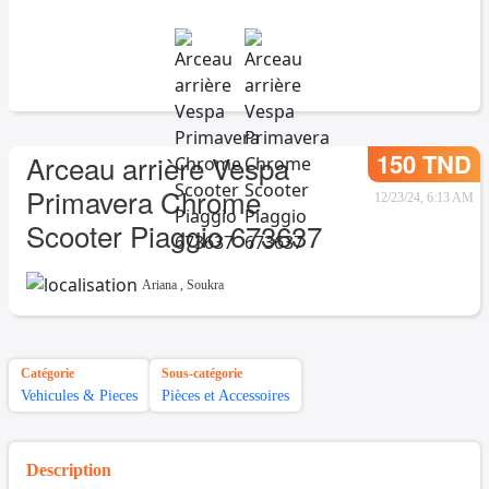
150 TND
Arceau arrière Vespa
Primavera Chrome
12/23/24, 6:13 AM
Scooter Piaggio 673637
Ariana
,
Soukra
Catégorie
Sous-catégorie
Vehicules & Pieces
Pièces et Accessoires
Description