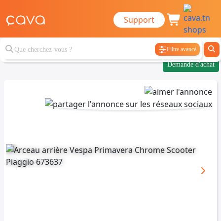
Support
Filtre avancé
Demande d'achat