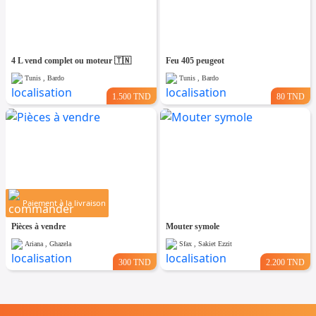
4 L vend complet ou moteur 🇹🇳
Feu 405 peugeot
Tunis , Bardo
Tunis , Bardo
1.500 TND
80 TND
Paiement à la livraison
Pièces à vendre
Mouter symole
Ariana , Ghazela
Sfax , Sakiet Ezzit
300 TND
2.200 TND