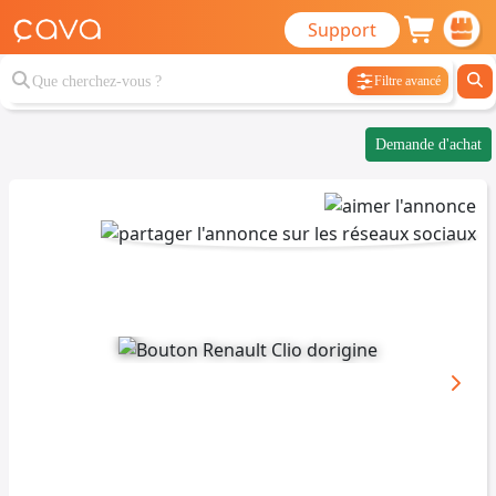
Support
Filtre avancé
Demande d'achat