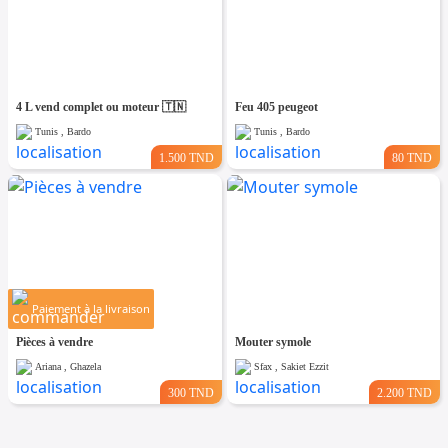
4 L vend complet ou moteur 🇹🇳
Feu 405 peugeot
Tunis , Bardo
Tunis , Bardo
1.500 TND
80 TND
Paiement à la livraison
Pièces à vendre
Mouter symole
Ariana , Ghazela
Sfax , Sakiet Ezzit
300 TND
2.200 TND