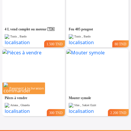
4 L vend complet ou moteur 🇹🇳
Feu 405 peugeot
Tunis , Bardo
Tunis , Bardo
1.500 TND
80 TND
Paiement à la livraison
Pièces à vendre
Mouter symole
Ariana , Ghazela
Sfax , Sakiet Ezzit
300 TND
2.200 TND