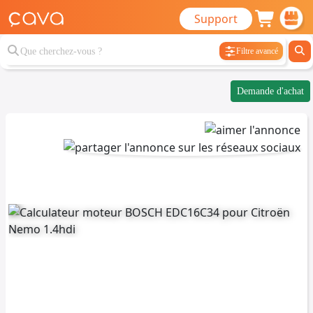
Support
Filtre avancé
Demande d'achat