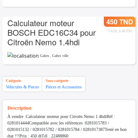
450 TND
Calculateur moteur
BOSCH EDC16C34 pour
7/4/26, 6:48 PM
Citroën Nemo 1.4hdi
Gabes
,
Gabes ville
Catégorie
Sous-catégorie
Vehicules & Pieces
Pièces et Accessoires
Description
À vendre :Calculateur moteur pour Citroën Nemo 1.4hdiRéf :
0281014444Compatible avec les références :0281015783 /
0281015132 / 0281015782 / 0281015784 / 0281017387Testé en bon
état !!!Prix : 450 dtTél : 22488860