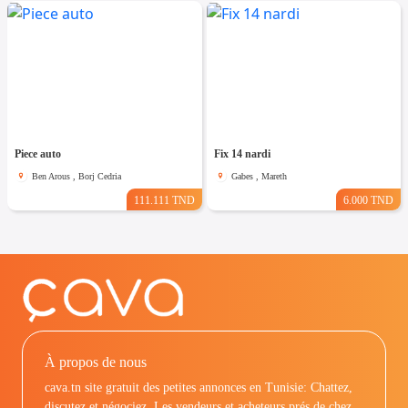
Piece auto
Fix 14 nardi
Ben Arous , Borj Cedria
Gabes , Mareth
111.111 TND
6.000 TND
À propos de nous
cava.tn site gratuit des petites annonces en Tunisie: Chattez,
discutez et négociez. Les vendeurs et acheteurs prés de chez