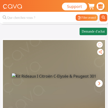
Support
Filtre avancé
Demande d'achat