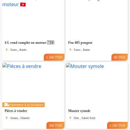
4 L vend complet ou moteur 🇹🇳
Feu 405 peugeot
Tunis , Bardo
Tunis , Bardo
1.500 TND
80 TND
Paiement à la livraison
Pièces à vendre
Mouter symole
Ariana , Ghazela
Sfax , Sakiet Ezzit
300 TND
2.200 TND