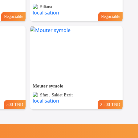
Siliana
Négociable
Négociable
Mouter symole
Sfax , Sakiet Ezzit
300 TND
2.200 TND