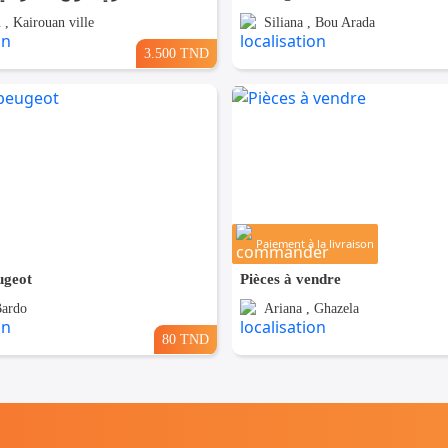
 , Kairouan ville
Siliana , Bou Arada
3.500 TND
Paiement à la livraison
ugeot
Pièces à vendre
Bardo
Ariana , Ghazela
80 TND