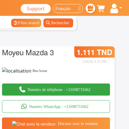
Support
Filtre avancé
Rechercher
Moyeu Mazda 3
1.111 TND
5/20/26, 6:31 PM
Ben Arous
Numéro de téléphone :
+21698731662
Numéro WhatsApp :
+21698731662
Discuter avec le vendeur