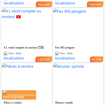
Négociable
Négociable
4 L vend complet ou moteur 🇹🇳
Feu 405 peugeot
Tunis , Bardo
Tunis , Bardo
1.500 TND
80 TND
Paiement à la livraison
Pièces à vendre
Mouter symole