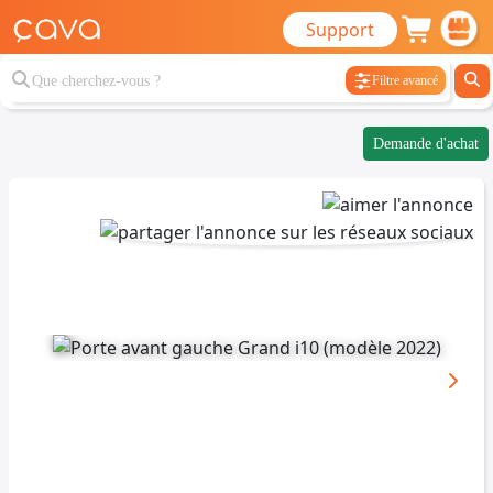
Support
Filtre avancé
Demande d'achat