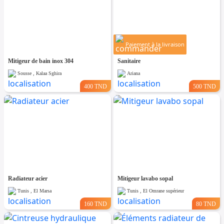
Paiement à la livraison
Mitigeur de bain inox 304
Sanitaire
Sousse , Kalaa Sghira
Ariana
400 TND
500 TND
Radiateur acier
Mitigeur lavabo sopal
Tunis , El Marsa
Tunis , El Omrane supérieur
160 TND
80 TND