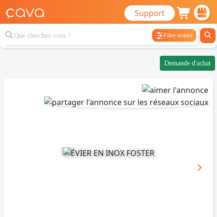
Support
Filtre avancé
Demande d'achat