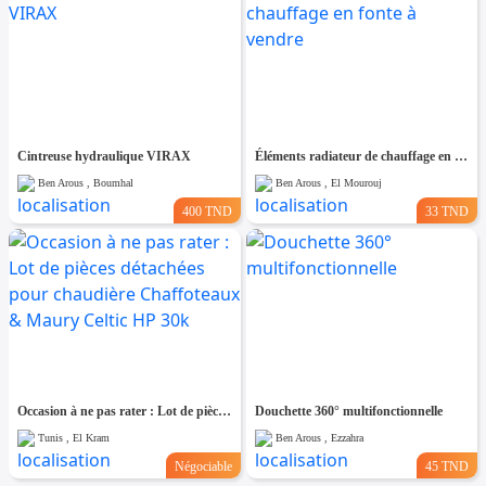
Cintreuse hydraulique VIRAX
Éléments radiateur de chauffage en fonte à vendre
Ben Arous , Boumhal
Ben Arous , El Mourouj
400 TND
33 TND
Occasion à ne pas rater : Lot de pièces détachées pour chaudière Chaffoteaux & Maury Celtic HP 30k
Douchette 360° multifonctionnelle
Tunis , El Kram
Ben Arous , Ezzahra
Négociable
45 TND