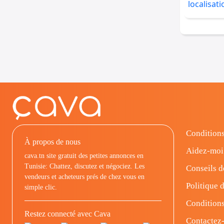
Conditions
À propos de nous
Aidez-moi
cava.tn site gratuit des petites annonces en
Tunisie: Chattez, discutez et négociez. Les
Conseils d
vendeurs et acheteurs prés de chez vous en
Politique d
simple clic.
Conditions
Restez connecté avec Cava
Contactez