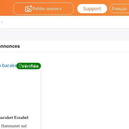
Support
Publier annonce
 annonces
Vérifiée
baraket Essahel
, Hammamet sud