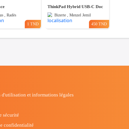
ace
ThinkPad Hybrid USB-C Doc
us , Radès
Bizerte , Menzel Jemil
1 TND
450 TND
 d'utilisation et informations légales
e sécurité
e confidentialité