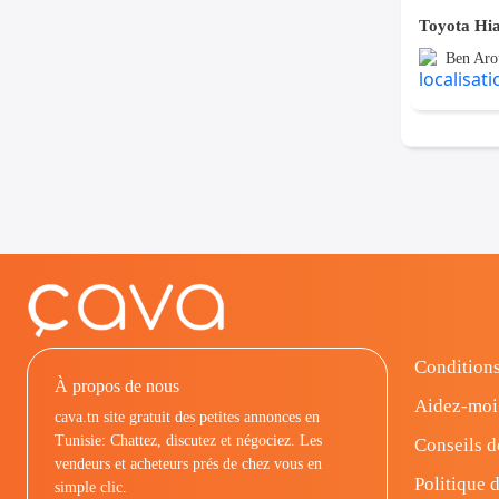
Toyota Hi
Ben Aro
Conditions
À propos de nous
Aidez-moi
cava.tn site gratuit des petites annonces en
Tunisie: Chattez, discutez et négociez. Les
Conseils d
vendeurs et acheteurs prés de chez vous en
Politique d
simple clic.