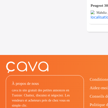
Peugeot 3
Mahdia ,
Conditions
À propos de nous
Aidez-moi
cava.tn site gratuit des petites annonces en
Tunisie: Chattez, discutez et négociez. Les
Conseils d
vendeurs et acheteurs prés de chez vous en
Politique d
simple clic.