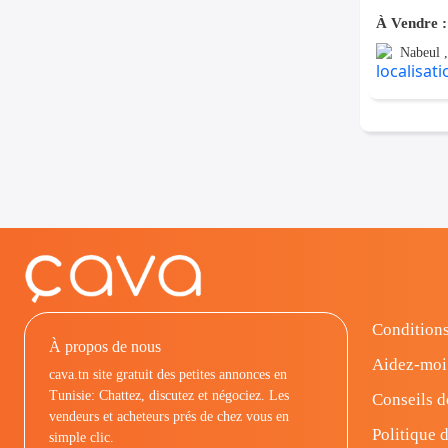
Nabeul ,
Conditions
À propos de nous
Aidez-moi
cava.tn site gratuit des petites annonces en
Tunisie: Chattez, discutez et négociez. Les
Conseils d
vendeurs et acheteurs prés de chez vous en
Politique d
simple clic.