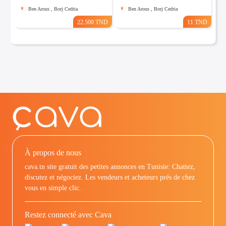
Ben Arous , Borj Cedria
Ben Arous , Borj Cedria
22.500 TND
11 TND
À propos de nous
cava.tn site gratuit des petites annonces en Tunisie: Chattez,
discutez et négociez. Les vendeurs et acheteurs prés de chez
vous en simple clic.
Restez connecté avec Cava