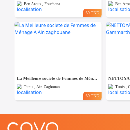
Ben Arous , Fouchana
Ben Arou
60 TND
La Meilleure societe de Femmes de Ménage A Ain zaghouane
Tunis , Ain Zaghouan
Tunis ,
60 TND