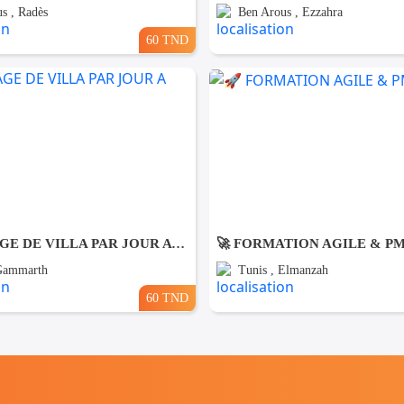
s , Radès
Ben Arous , Ezzahra
60 TND
NETTOYAGE DE VILLA PAR JOUR A Gammarth
🚀 FORMATION AGILE & P
 Gammarth
Tunis , Elmanzah
60 TND