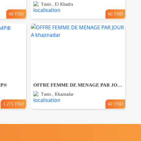
Tunis , El Khadra
60 TND
60 TND
MP®
OFFRE FEMME DE MENAGE PAR JOUR A khaznadar
Tunis , Khaznadar
1.275 TND
60 TND