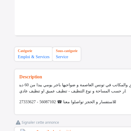
Catégorie
Sous-catégorie
Emploi & Services
Service
Description
توفر شركتنا #عاملات_للتنظيف_باليوم للعمل في المنازل والفلل والشقق والمكاتب في تونس العاصمة و ضواحيها باجر يومي يبدا من 60 دين
ار حسب المساحة و نوع التنظيف - تنظيف عميق او تنظيف عادي
للاستفسار و الحجز تواصلوا معنا ☎ 56087102 - 27333627
Signaler cette annonce