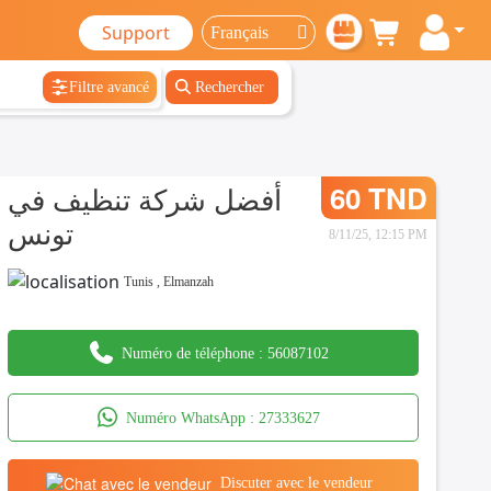
Support
Filtre avancé
Rechercher
أفضل شركة تنظيف في
60 TND
تونس
8/11/25, 12:15 PM
Tunis
,
Elmanzah
Numéro de téléphone :
56087102
Numéro WhatsApp :
27333627
Discuter avec le vendeur