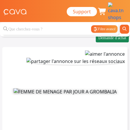
Support
Filtre avancé
Demande d'achat