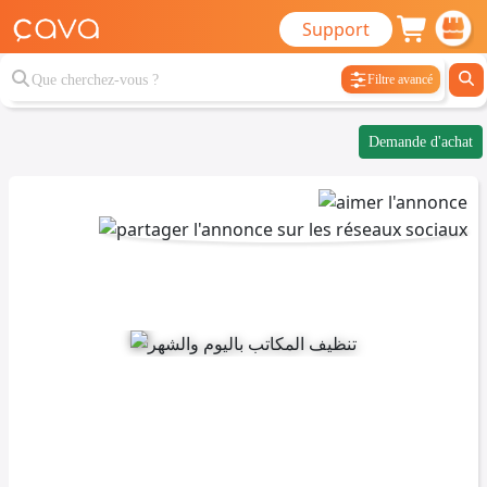
Support
Filtre avancé
Demande d'achat