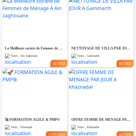
La Meilleure societe de Femmes de Ménage A Ain zaghouane
NETTOYAGE DE VILLA PAR JOUR A Gammarth
Tunis , Ain Zaghouan
Tunis , Gammarth
60 TND
60 TND
🚀 FORMATION AGILE & PMP®
OFFRE FEMME DE MENAGE PAR JOUR A khaznadar
Tunis , Elmanzah
Tunis , Khaznadar
1.275 TND
60 TND