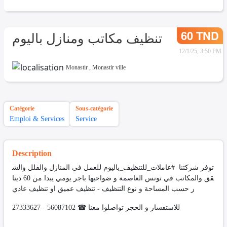
60 TND
تنظيف مكاتب ومنازل باليوم
12/1/25, 3:50 PM
Monastir
,
Monastir ville
Catégorie
Sous-catégorie
Emploi & Services
Service
Description
توفر شركتنا #عاملات_للتنظيف_باليوم للعمل في المنازل والفلل والش
قق والمكاتب في تونس العاصمة و ضواحيها باجر يومي يبدا من 60 دينا
ر حسب المساحة و نوع التنظيف - تنظيف عميق او تنظيف عادي
للاستفسار و الحجز تواصلوا معنا ☎ 56087102 - 27333627