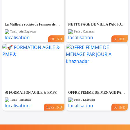
La Meilleure societe de Femmes de Ménage A Ain zaghouane
NETTOYAGE DE VILLA PAR JOUR A Gammarth
Tunis , Ain Zaghouan
Tunis , Gammarth
60 TND
60 TND
🚀 FORMATION AGILE & PMP®
OFFRE FEMME DE MENAGE PAR JOUR A khaznadar
Tunis , Elmanzah
Tunis , Khaznadar
1.275 TND
60 TND