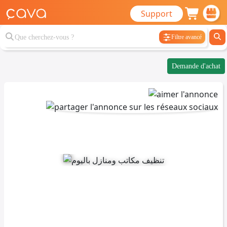
Support
Filtre avancé
Demande d'achat