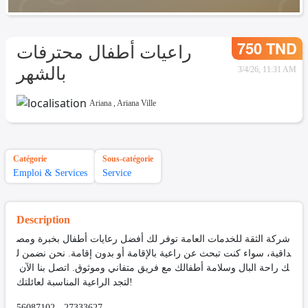
750 TND
راعيات أطفال محترفات
بالشهر
3/4/26, 11:31 AM
Ariana
,
Ariana Ville
Catégorie
Sous-catégorie
Emploi & Services
Service
Description
شركة الثقة للخدمات العامة توفر لك أفضل رعايات أطفال بخبرة ومص
داقية، سواء كنت تبحث عن راعية بالإقامة أو بدون إقامة. نحن نضمن ل
ك راحة البال وسلامة أطفالك مع فريق متفاني وموثوق. اتصل بنا الآن
لتجد الراعية المناسبة لعائلتك!
56087102 - 27333627