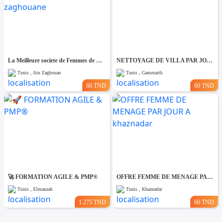
La Meilleure societe de Femmes de Ménage A Ain zaghouane
NETTOYAGE DE VILLA PAR JOUR A Gammarth
Tunis , Ain Zaghouan
Tunis , Gammarth
60 TND
60 TND
🚀 FORMATION AGILE & PMP®
OFFRE FEMME DE MENAGE PAR JOUR A khaznadar
Tunis , Elmanzah
Tunis , Khaznadar
1.275 TND
60 TND