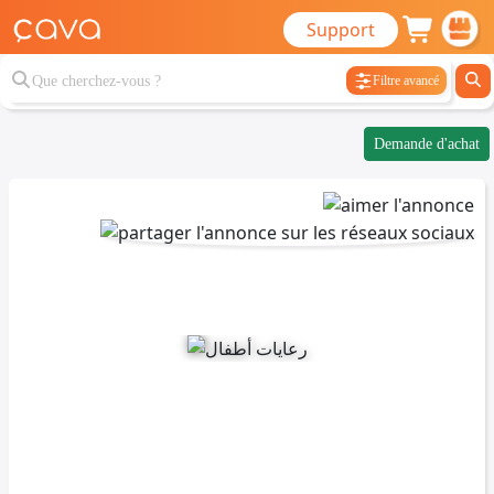
Support
Filtre avancé
Demande d'achat