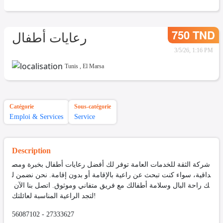
750 TND
رعايات أطفال
3/5/26, 1:16 PM
Tunis
,
El Marsa
Catégorie
Sous-catégorie
Emploi & Services
Service
Description
شركة الثقة للخدمات العامة توفر لك أفضل رعايات أطفال بخبرة ومص
داقية، سواء كنت تبحث عن راعية بالإقامة أو بدون إقامة. نحن نضمن ل
ك راحة البال وسلامة أطفالك مع فريق متفاني وموثوق. اتصل بنا الآن
لتجد الراعية المناسبة لعائلتك!
56087102 - 27333627