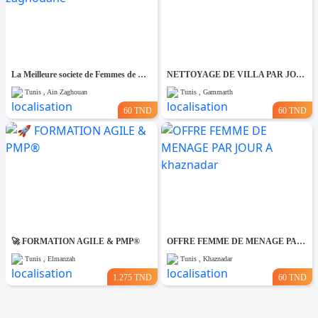
La Meilleure societe de Femmes de Ménage A Ain zaghouane
NETTOYAGE DE VILLA PAR JOUR A Gammarth
Tunis , Ain Zaghouan
Tunis , Gammarth
60 TND
60 TND
🚀 FORMATION AGILE & PMP®
OFFRE FEMME DE MENAGE PAR JOUR A khaznadar
Tunis , Elmanzah
Tunis , Khaznadar
1.275 TND
60 TND