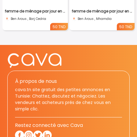
femme de ménage par jour en tunis
femme de ménage par jour en tunis
Ben Arous , Borj Cedria
Ben Arous , Mhamdia
50 TND
50 TND
À propos de nous
cava.tn site gratuit des petites annonces en
Tunisie: Chattez, discutez et négociez. Les
vendeurs et acheteurs prés de chez vous en
simple clic.
Restez connecté avec Cava