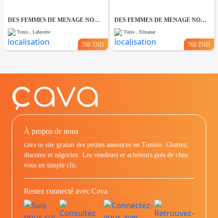
DES FEMMES DE MENAGE NON COUCHANTES A Lafayette
DES FEMMES DE MENAGE NON COUCHANTES A El Manar
Tunis , Lafayette
Tunis , Elmanar
700 TND
700 TND
À propos de nous
cava.tn site gratuit des petites annonces en Tunisie: Chattez,
discutez et négociez. Les vendeurs et acheteurs prés de chez
vous en simple clic.
Restez connecté avec Cava