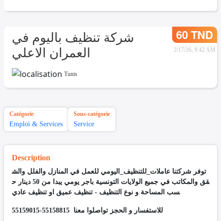
60 TND
شركة تنظيف باليوم في
العمران الاعلي
2/17/26, 9:42 AM
Tunis
Catégorie
Sous-catégorie
Emploi & Services
Service
Description
توفر شركتنا عاملات_للتنظيف_اليومي للعمل في المنازل والفلل والش
قق والمكاتب في جميع الولايات التونسية باجر يومي يبدا من 50 دينار ح
سب المساحة و نوع التنظيف - تنظيف عميق او تنظيف عادي
للاستفسار و الحجز تواصلوا معنا 55158815-55159015