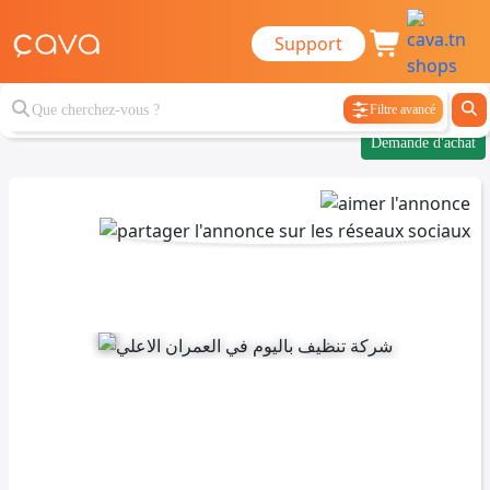
Support
Filtre avancé
Demande d'achat