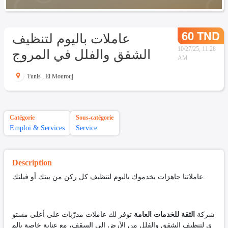
60 TND
عاملات باليوم لتنظيف
الشقق والفلل في المروج
10/27/25, 11:28
AM
Tunis
,
El Mourouj
Catégorie
Sous-catégorie
Emploi & Services
Service
Description
عاملاتنا جاهزات يخدموك باليوم لتنظيف كل ركن من بيتك أو فيلتك.
شركة
الثقة للخدمات العامة
توفر لك عاملات مدرّبات على أعلى مستو
ى لتنظيف الشقق والفلل من الأرض إلى السقف، مع عناية خاصة بالم