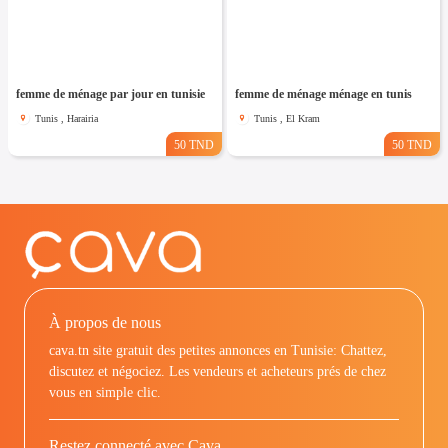
femme de ménage par jour en tunisie
femme de ménage ménage en tunis
Tunis , Harairia
Tunis , El Kram
50 TND
50 TND
À propos de nous
cava.tn site gratuit des petites annonces en Tunisie: Chattez,
discutez et négociez. Les vendeurs et acheteurs prés de chez
vous en simple clic.
Restez connecté avec Cava