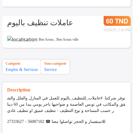
60 TND
عاملات تنظيف باليوم
10/20/25, 2:41 PM
Ben Arous
,
Ben Arous ville
Catégorie
Sous-catégorie
Emploi & Services
Service
Description
توفر شركتنا #عاملات_للتنظيف_باليوم للعمل في المنازل والفلل والش
قق والمكاتب في تونس العاصمة و ضواحيها باجر يومي يبدا من 60 دينا
ر حسب المساحة و نوع التنظيف - تنظيف عميق او تنظيف عادي
للاستفسار و الحجز تواصلوا معنا ☎ 56087102 - 27333627