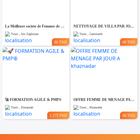
La Meilleure societe de Femmes de Ménage A Ain zaghouane
NETTOYAGE DE VILLA PAR JOUR A Gammarth
Tunis , Ain Zaghouan
Tunis , Gammarth
60 TND
60 TND
🚀 FORMATION AGILE & PMP®
OFFRE FEMME DE MENAGE PAR JOUR A khaznadar
Tunis , Elmanzah
Tunis , Khaznadar
1.275 TND
60 TND