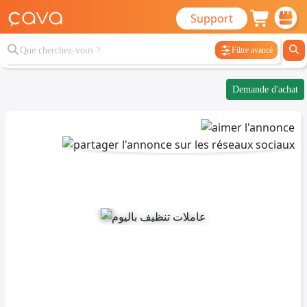
Support
Filtre avancé
Demande d'achat