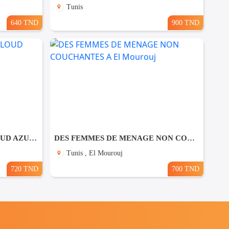
Tunis
640 TND
900 TND
🚀 Formation DEVOPS & CLOUD AZURE AZ-900
DES FEMMES DE MENAGE NON COUCHANTES A El Mourouj
Tunis , El Mourouj
720 TND
700 TND