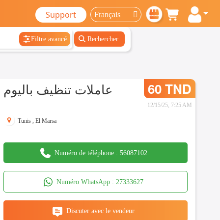
Support
Filtre avancé
Rechercher
عاملات تنظيف باليوم
60 TND
12/15/25, 7:25 AM
Tunis
,
El Marsa
Numéro de téléphone :
56087102
Numéro WhatsApp :
27333627
Discuter avec le vendeur