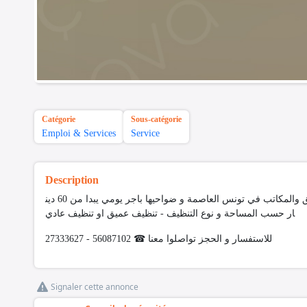
Catégorie
Sous-catégorie
Emploi & Services
Service
Description
توفر شركتنا #عاملات_للتنظيف_باليوم للعمل في المنازل والفلل والشقق والمكاتب في تونس العاصمة و ضواحيها باجر يومي يبدا من 60 دين
ار حسب المساحة و نوع التنظيف - تنظيف عميق او تنظيف عادي
للاستفسار و الحجز تواصلوا معنا ☎ 56087102 - 27333627
Signaler cette annonce