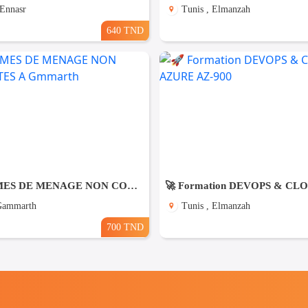
 Ennasr
Tunis , Elmanzah
640 TND
DES FEMMES DE MENAGE NON COUCHANTES A Gmmarth
 Gammarth
Tunis , Elmanzah
700 TND