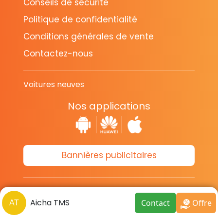
Conseils de sécurité
Politique de confidentialité
Conditions générales de vente
Contactez-nous
Voitures neuves
Nos applications
Bannières publicitaires
© Copyright 2014-2026 Cava.tn
Aicha TMS
Contact
Offre
Limited Tous les droits sont réservés.
AT