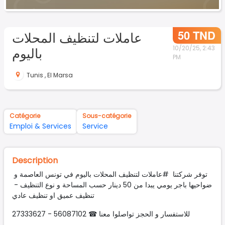
50 TND
عاملات لتنظيف المحلات
باليوم
10/20/25, 2:43
PM
Tunis
,
El Marsa
Catégorie
Sous-catégorie
Emploi & Services
Service
Description
توفر شركتنا #عاملات لتنظيف المحلات باليوم في تونس العاصمة و
ضواحيها باجر يومي يبدا من 50 دينار حسب المساحة و نوع التنظيف -
تنظيف عميق او تنظيف عادي
للاستفسار و الحجز تواصلوا معنا ☎ 56087102 - 27333627