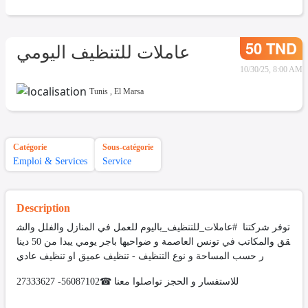
50 TND
عاملات للتنظيف اليومي
10/30/25, 8:00 AM
Tunis
,
El Marsa
Catégorie
Sous-catégorie
Emploi & Services
Service
Description
توفر شركتنا #عاملات_للتنظيف_باليوم للعمل في المنازل والفلل والش
قق والمكاتب في تونس العاصمة و ضواحيها باجر يومي يبدا من 50 دينا
ر حسب المساحة و نوع التنظيف - تنظيف عميق او تنظيف عادي
للاستفسار و الحجز تواصلوا معنا ☎56087102- 27333627