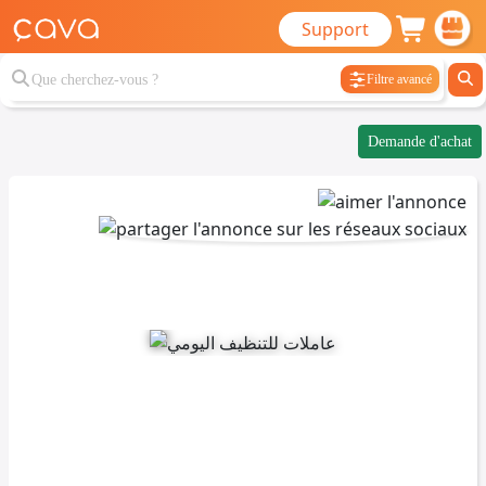
Support
Filtre avancé
Demande d'achat