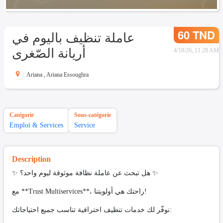
60 TND
عاملة تنظيف باليوم في
أريانة الصّغرى
4/18/26, 11:28 AM
Ariana
,
Ariana Essoughra
Catégorie
Sous-catégorie
Emploi & Services
Service
Description
✨ هل تبحث عن عاملة نظافة موثوقة ليوم واحد؟ ✨
مع **Trust Multiservices**، راحتك هي أولويتنا!
نوفّر لك خدمات تنظيف احترافية تناسب جميع احتياجاتك: