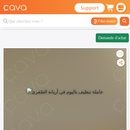
Support
Filtre avancé
Demande d'achat