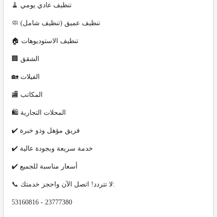
🧹 تنظيف عادي يومي
🧼 تنظيف عميق (تنظيف شامل)
🏠 تنظيف الاستوديوهات
🏢 الشقق
🏡 الفيلات
🏬 المكاتب
🛍️ المحلات التجارية
✔️ فريق مؤهل وذو خبرة
✔️ خدمة سريعة وبجودة عالية
✔️ أسعار مناسبة للجميع
📞 لا تتردد! اتصل الآن واحجز خدمتك:
53160816 - 23777380