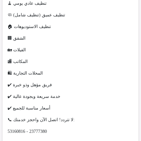
🧹 تنظيف عادي يومي
🧼 تنظيف عميق (تنظيف شامل)
🏠 تنظيف الاستوديوهات
🏢 الشقق
🏡 الفيلات
🏬 المكاتب
🛍️ المحلات التجارية
✔️ فريق مؤهل وذو خبرة
✔️ خدمة سريعة وبجودة عالية
✔️ أسعار مناسبة للجميع
📞 لا تتردد! اتصل الآن واحجز خدمتك:
53160816 - 23777380