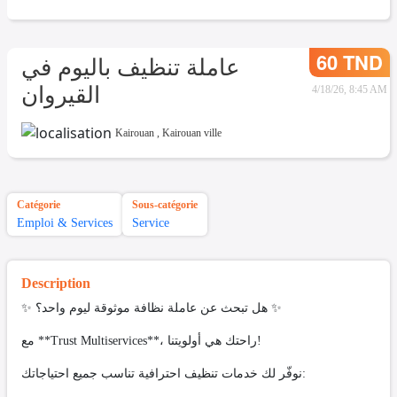
60 TND
عاملة تنظيف باليوم في
القيروان
4/18/26, 8:45 AM
Kairouan
,
Kairouan ville
Catégorie
Sous-catégorie
Emploi & Services
Service
Description
✨ هل تبحث عن عاملة نظافة موثوقة ليوم واحد؟ ✨
مع **Trust Multiservices**، راحتك هي أولويتنا!
نوفّر لك خدمات تنظيف احترافية تناسب جميع احتياجاتك: