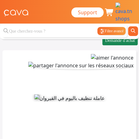
Support
Filtre avancé
Demande d'achat