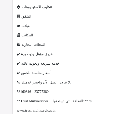
🏠 تنظيف الاستوديوهات
🏢 الشقق
🏡 الفيلات
🏬 المكاتب
🛍️ المحلات التجارية
✔️ فريق مؤهل وذو خبرة
✔️ خدمة سريعة وبجودة عالية
✔️ أسعار مناسبة للجميع
📞 لا تتردد! اتصل الآن واحجز خدمتك:
53160816 - 23777380
**Trust Multiservices… النظافة التي تستحقها!** ✨
www.trust-multiservices.tn