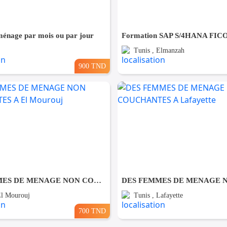
énage par mois ou par jour
Formation SAP S/4HANA FIC
Tunis , Elmanzah
900 TND
DES FEMMES DE MENAGE NON COUCHANTES A El Mourouj
El Mourouj
Tunis , Lafayette
700 TND