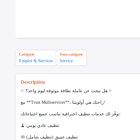
Catégorie
Sous-catégorie
Emploi & Services
Service
Description
✨ هل تبحث عن عاملة نظافة موثوقة ليوم واحد؟ ✨
مع **Trust Multiservices**، راحتك هي أولويتنا!
نوفّر لك خدمات تنظيف احترافية تناسب جميع احتياجاتك:
🧹 تنظيف عادي يومي
🧼 تنظيف عميق (تنظيف شامل)