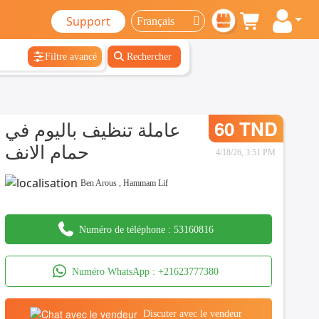
Support
Filtre avancé
Rechercher
عاملة تنظيف باليوم في
60 TND
حمام الانف
4/18/26, 3:51 PM
Ben Arous
,
Hammam Lif
Numéro de téléphone :
53160816
Numéro WhatsApp :
+21623777380
Discuter avec le vendeur