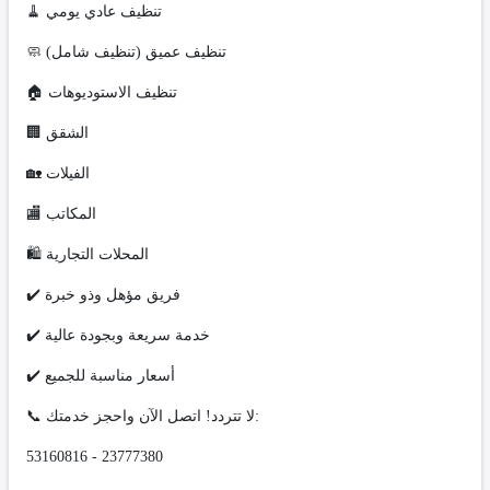
🧹 تنظيف عادي يومي
🧼 تنظيف عميق (تنظيف شامل)
🏠 تنظيف الاستوديوهات
🏢 الشقق
🏡 الفيلات
🏬 المكاتب
🛍️ المحلات التجارية
✔️ فريق مؤهل وذو خبرة
✔️ خدمة سريعة وبجودة عالية
✔️ أسعار مناسبة للجميع
📞 لا تتردد! اتصل الآن واحجز خدمتك:
53160816 - 23777380