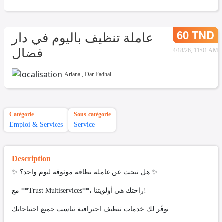
60 TND
عاملة تنظيف باليوم في دار
فضال
4/18/26, 11:01 AM
Ariana
,
Dar Fadhal
Catégorie
Sous-catégorie
Emploi & Services
Service
Description
✨ هل تبحث عن عاملة نظافة موثوقة ليوم واحد؟ ✨
مع **Trust Multiservices**، راحتك هي أولويتنا!
نوفّر لك خدمات تنظيف احترافية تناسب جميع احتياجاتك: