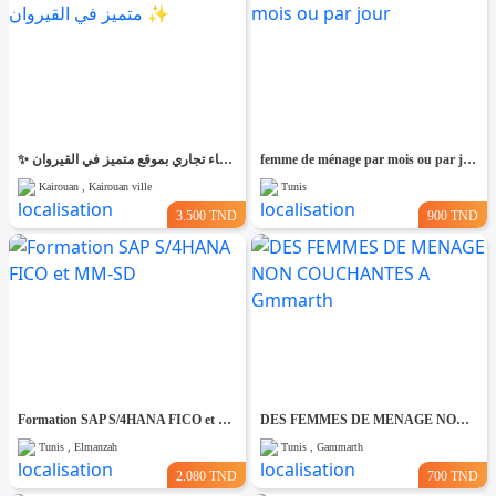
✨ للّكراء فضاء تجاري بموقع متميز في القيروان ✨
femme de ménage par mois ou par jour
Kairouan , Kairouan ville
Tunis
3.500 TND
900 TND
Formation SAP S/4HANA FICO et MM-SD
DES FEMMES DE MENAGE NON COUCHANTES A Gmmarth
Tunis , Elmanzah
Tunis , Gammarth
2.080 TND
700 TND