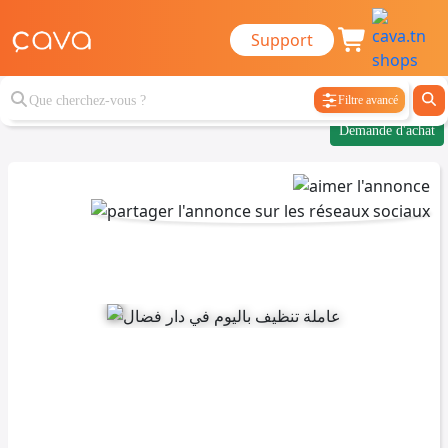
Support
Filtre avancé
Demande d'achat