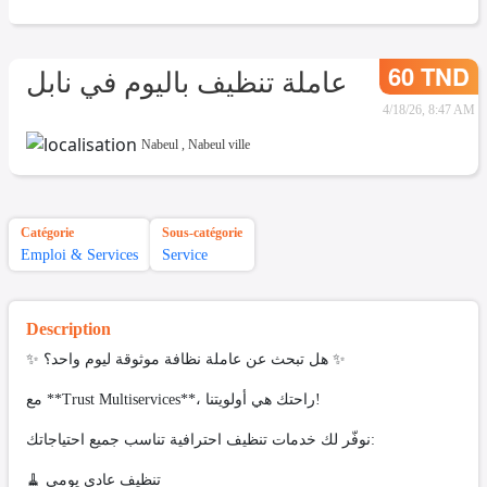
60 TND
عاملة تنظيف باليوم في نابل
4/18/26, 8:47 AM
Nabeul
,
Nabeul ville
Catégorie
Sous-catégorie
Emploi & Services
Service
Description
✨ هل تبحث عن عاملة نظافة موثوقة ليوم واحد؟ ✨
مع **Trust Multiservices**، راحتك هي أولويتنا!
نوفّر لك خدمات تنظيف احترافية تناسب جميع احتياجاتك:
🧹 تنظيف عادي يومي