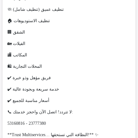
🧼 تنظيف عميق (تنظيف شامل)
🏠 تنظيف الاستوديوهات
🏢 الشقق
🏡 الفيلات
🏬 المكاتب
🛍️ المحلات التجارية
✔️ فريق مؤهل وذو خبرة
✔️ خدمة سريعة وبجودة عالية
✔️ أسعار مناسبة للجميع
📞 لا تتردد! اتصل الآن واحجز خدمتك:
53160816 - 23777380
**Trust Multiservices… النظافة التي تستحقها!** ✨