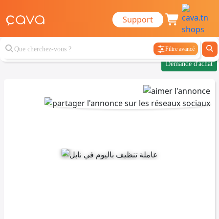
Support
Filtre avancé
Demande d'achat