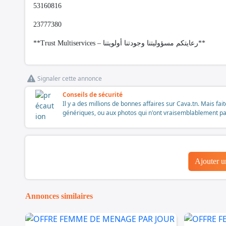
53160816
23777380
**Trust Multiservices – رعايتكم مسؤوليتنا وجودتنا أولويتنا**
Signaler cette annonce
Conseils de sécurité
Il y a des millions de bonnes affaires sur Cava.tn. Mais fai
génériques, ou aux photos qui n'ont vraisemblablement pas é
Ajouter 
Annonces similaires