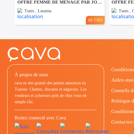
OFFRE FEMME DE MENAGE PAR JOUR A Louina
Tunis , Laouina
Tunis , 
60 TND
Conditions
À propos de nous
Aidez-moi
cava.tn site gratuit des petites annonces en
Tunisie: Chattez, discutez et négociez. Les
Conseils d
vendeurs et acheteurs prés de chez vous en
Politique d
simple clic.
Conditions
Restez connecté avec Cava
Contactez