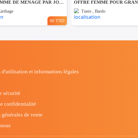
OFFRE FEMME DE MENAGE PAR JOUR A Carthage
Carthage
Tunis , Bardo
60 TND
 d'utilisation et informations légales
e sécurité
e confidentialité
 générales de vente
-nous