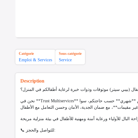
Catégorie
Sous-catégorie
Emploi & Services
Service
Description
نحن في **Trust Multiservices** نوفر لكم جليسات أطفال مؤهلات، مدربات وذوات خبرة، متوفرات بنظام **شهري** حسب حاجتكم، سوا
📞 للتواصل والحجز: