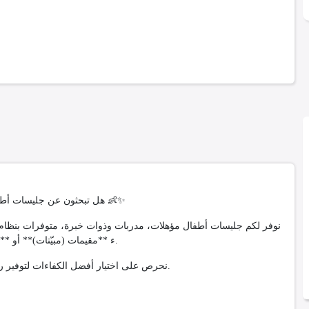
هل تبحثون عن جليسات أطفال (بيبي سيتر) موثوقات وذوات خبرة لرعاية أطفالكم في المنزل؟ 👶✨
ء **مقيمات (مبيّتات)** أو **غير مقيمات**، مع ضمان الجدية، الأمان وحسن التعامل مع الأطفال.
نحرص على اختيار أفضل الكفاءات لتوفير راحة البال للأولياء ورعاية آمنة ومهنية للأطفال في بيئة منزلية مريحة.