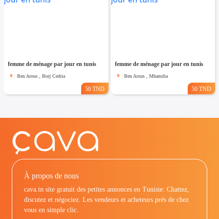
femme de ménage par jour en tunis
femme de ménage par jour en tunis
Ben Arous , Borj Cedria
Ben Arous , Mhamdia
50 TND
50 TND
À propos de nous
cava.tn site gratuit des petites annonces en Tunisie: Chattez,
discutez et négociez. Les vendeurs et acheteurs prés de chez
vous en simple clic.