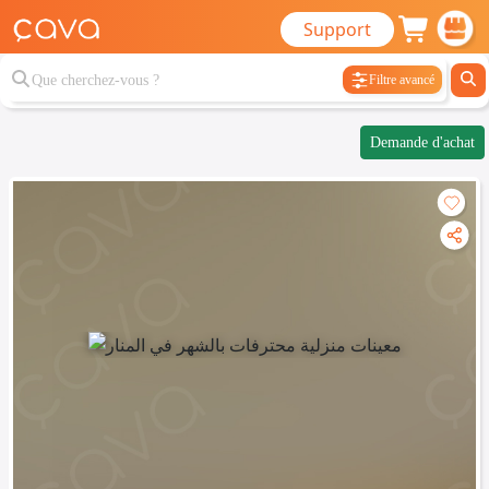
Support
Filtre avancé
Demande d'achat