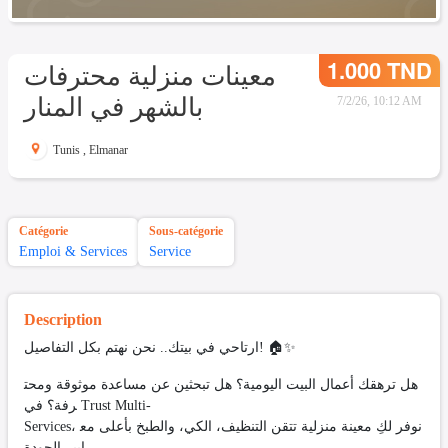
1.000 TND
معينات منزلية محترفات
بالشهر في المنار
7/2/26, 10:12 AM
Tunis
,
Elmanar
Catégorie
Sous-catégorie
Emploi & Services
Service
Description
ارتاحي في بيتك.. نحن نهتم بكل التفاصيل! 🏠✨
هل ترهقك أعمال البيت اليومية؟ هل تبحثين عن مساعدة موثوقة ومحت
رفة؟ في Trust Multi-
Services، نوفر لكِ معينة منزلية تتقن التنظيف، الكي، والطبخ بأعلى مع
ايير الجودة.