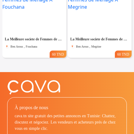
La Meilleure societe de Femmes de Ménage A Fouchana
La Meilleure societe de Femmes de Ménage A Megrine
Ben Arous , Fouchana
Ben Arous , Megrine
60 TND
60 TND
À propos de nous
cava.tn site gratuit des petites annonces en Tunisie: Chattez,
discutez et négociez. Les vendeurs et acheteurs prés de chez
vous en simple clic.