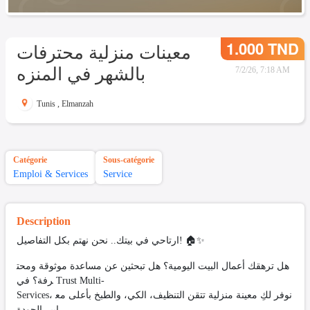
1.000 TND
معينات منزلية محترفات
بالشهر في المنزه
7/2/26, 7:18 AM
Tunis
,
Elmanzah
Catégorie
Sous-catégorie
Emploi & Services
Service
Description
ارتاحي في بيتك.. نحن نهتم بكل التفاصيل! 🏠✨
هل ترهقك أعمال البيت اليومية؟ هل تبحثين عن مساعدة موثوقة ومحت
رفة؟ في Trust Multi-
Services، نوفر لكِ معينة منزلية تتقن التنظيف، الكي، والطبخ بأعلى مع
ايير الجودة.