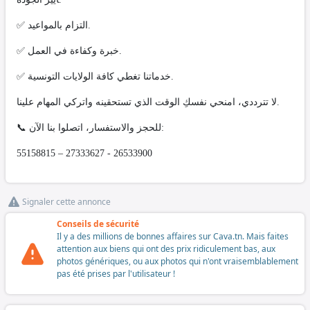
✅ التزام بالمواعيد.
✅ خبرة وكفاءة في العمل.
✅ خدماتنا تغطي كافة الولايات التونسية.
لا تترددي، امنحي نفسكِ الوقت الذي تستحقينه واتركي المهام علينا.
📞 للحجز والاستفسار، اتصلوا بنا الآن:
55158815 – 27333627 - 26533900
Signaler cette annonce
Conseils de sécurité
Il y a des millions de bonnes affaires sur Cava.tn. Mais faites
attention aux biens qui ont des prix ridiculement bas, aux
photos génériques, ou aux photos qui n'ont vraisemblablement
pas été prises par l'utilisateur !