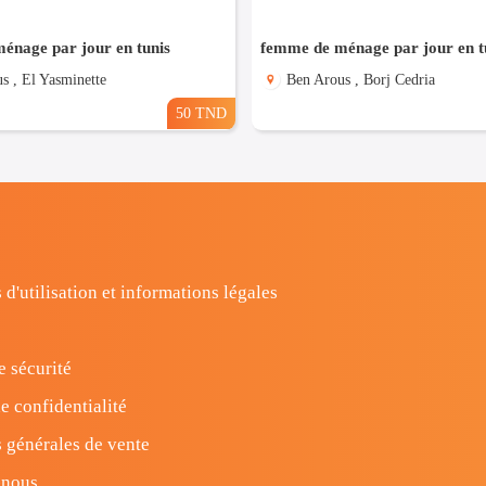
énage par jour en tunis
femme de ménage par jour en t
s , El Yasminette
Ben Arous , Borj Cedria
50 TND
 d'utilisation et informations légales
e sécurité
e confidentialité
 générales de vente
-nous