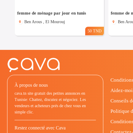
femme de ménage par jour en tunis
femme de m
Ben Arous , El Mourouj
Ben Arou
50 TND
Conditions
À propos de nous
Aidez-moi
cava.tn site gratuit des petites annonces en
Tunisie: Chattez, discutez et négociez. Les
Conseils d
vendeurs et acheteurs prés de chez vous en
Politique d
simple clic.
Conditions
Restez connecté avec Cava
Contactez