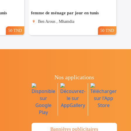
unis
femme de ménage par jour en tunis
Ben Arous , Mhamdia
50 TND
50 TND
Nos applications
Bannières publicitaires