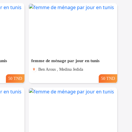
unis
femme de ménage par jour en tunis
Ben Arous , Medina Jedida
50 TND
50 TND