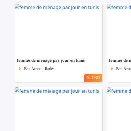
femme de ménage par jour en tunis
femme de m
Ben Arous , Radès
Ben Arou
50 TND