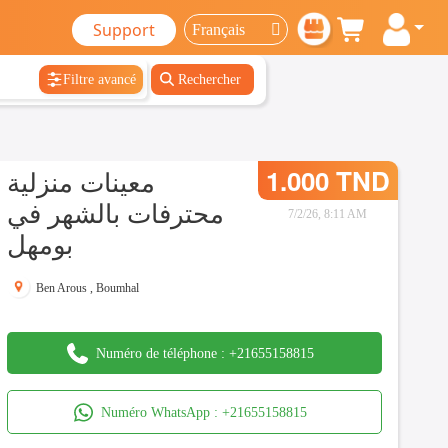
Support
Filtre avancé
Rechercher
معينات منزلية
1.000 TND
محترفات بالشهر في
7/2/26, 8:11 AM
بومهل
Ben Arous
,
Boumhal
Numéro de téléphone :
+21655158815
Numéro WhatsApp :
+21655158815