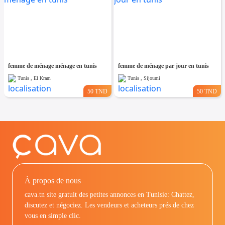
femme de ménage ménage en tunis
femme de ménage par jour en tunis
Tunis , El Kram
Tunis , Sijoumi
50 TND
50 TND
À propos de nous
cava.tn site gratuit des petites annonces en Tunisie: Chattez,
discutez et négociez. Les vendeurs et acheteurs prés de chez
vous en simple clic.