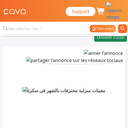
Support
Filtre avancé
Demande d'achat