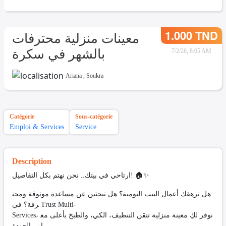
1.000 TND
معينات منزلية محترفات
بالشهر في سكرة
7/2/26, 8:05 AM
Ariana
,
Soukra
Catégorie
Sous-catégorie
Emploi & Services
Service
Description
ارتاحي في بيتك.. نحن نهتم بكل التفاصيل! 🏠✨
هل ترهقك أعمال البيت اليومية؟ هل تبحثين عن مساعدة موثوقة ومحت
رفة؟ في Trust Multi-
Services، نوفر لكِ معينة منزلية تتقن التنظيف، الكي، والطبخ بأعلى مع
ايير الجودة.