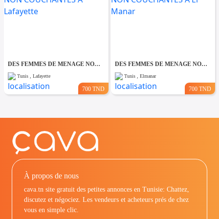
DES FEMMES DE MENAGE NON COUCHANTES A Lafayette
DES FEMMES DE MENAGE NON COUCHANTES A El Manar
Tunis , Lafayette
Tunis , Elmanar
700 TND
700 TND
À propos de nous
cava.tn site gratuit des petites annonces en Tunisie: Chattez,
discutez et négociez. Les vendeurs et acheteurs prés de chez
vous en simple clic.