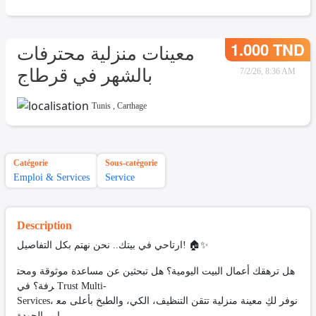
1.000 TND
معينات منزلية محترفات
بالشهر في قرطاج
7/2/26, 8:36 AM
Tunis
,
Carthage
Catégorie
Sous-catégorie
Emploi & Services
Service
Description
ارتاحي في بيتك.. نحن نهتم بكل التفاصيل! 🏠✨
هل ترهقك أعمال البيت اليومية؟ هل تبحثين عن مساعدة موثوقة ومحت
رفة؟ في Trust Multi-
Services، نوفر لكِ معينة منزلية تتقن التنظيف، الكي، والطبخ بأعلى مع
ايير الجودة.