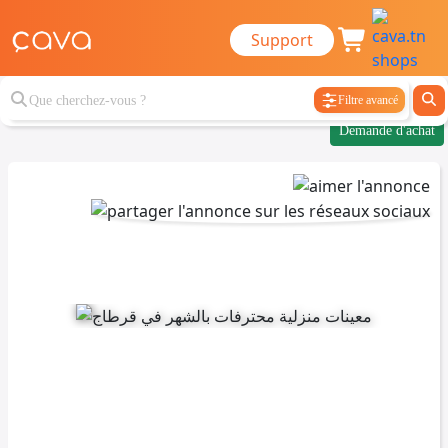
Support
Filtre avancé
Demande d'achat