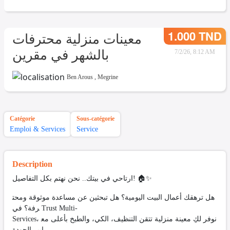
1.000 TND
معينات منزلية محترفات
بالشهر في مقرين
7/2/26, 8:12 AM
Ben Arous
,
Megrine
Catégorie
Sous-catégorie
Emploi & Services
Service
Description
ارتاحي في بيتك.. نحن نهتم بكل التفاصيل! 🏠✨
هل ترهقك أعمال البيت اليومية؟ هل تبحثين عن مساعدة موثوقة ومحت
رفة؟ في Trust Multi-
Services، نوفر لكِ معينة منزلية تتقن التنظيف، الكي، والطبخ بأعلى مع
ايير الجودة.