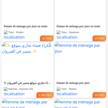
femme de ménage par jour en tunis
femme de ménage par jour en tunis
Tunis , Ettahrir
Tunis , Ezzouhour
50 TND
50 TND
✨ للّكراء فضاء تجاري بموقع متميز في القيروان ✨
femme de ménage par jour
Kairouan , Kairouan ville
Tunis , Harairia
3.500 TND
50 TND