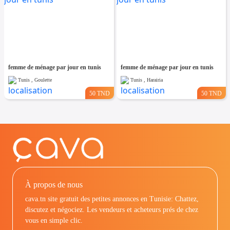
femme de ménage par jour en tunis
femme de ménage par jour en tunis
Tunis , Goulette
Tunis , Harairia
50 TND
50 TND
À propos de nous
cava.tn site gratuit des petites annonces en Tunisie: Chattez,
discutez et négociez. Les vendeurs et acheteurs prés de chez
vous en simple clic.