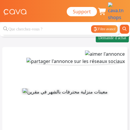
Support
Filtre avancé
Demande d'achat