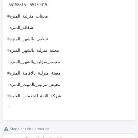
55158815 - 55159015
#معينات_منزلية_المنزه
#شغالة_المنزه
#تنظيف_بالشهر_المنزه
#معينة_منزلية_بالشهر_المنزه
#معيننة_منزلية_بالشهر_المنزه
#معينة_منزلية_بالاقامة_المنزه
#معينة_منزلية_بالمبيت_المنزه
#شركة_الثقة_للخدمات_العامة
"
Signaler cette annonce