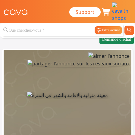
Support
Filtre avancé
Demande d'achat