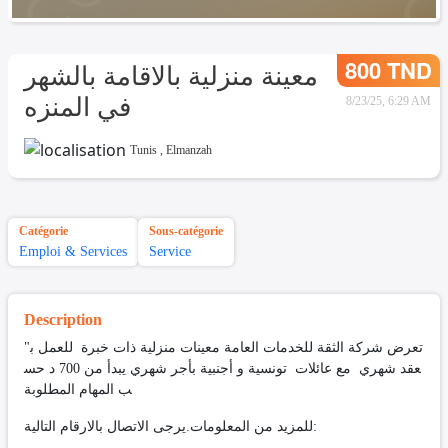
800 TND
معينة منزلية بالاقامة بالشهر
في المنزه
8/23/25, 6:29 AM
Tunis
,
Elmanzah
Catégorie
Sous-catégorie
Emploi & Services
Service
Description
"تعرض شركة الثقة للخدمات العامة معينات منزلية ذات خبرة للعمل ب
عقد شهري مع عائلات تونسية و أجنبية بأجر شهري يبدأ من 700 د حس
ب المهام المطلوبة
للمزيد من المعلومات.يرجى الاتصال بالارقام التالية: