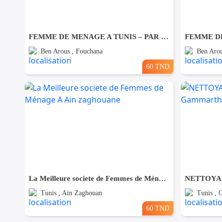
FEMME DE MENAGE A TUNIS – PAR JOUR A Fouchana
Ben Arous , Fouchana
Ben Arou
60 TND
La Meilleure societe de Femmes de Ménage A Ain zaghouane
Tunis , Ain Zaghouan
Tunis ,
60 TND