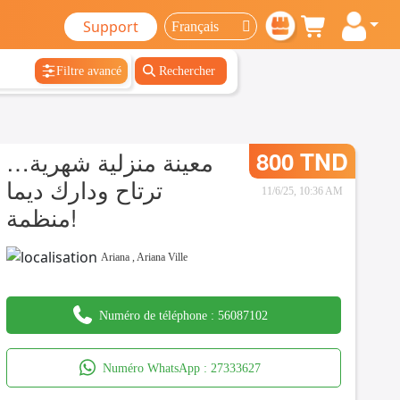
Support
Filtre avancé
Rechercher
معينة منزلية شهرية…
800 TND
ترتاح ودارك ديما
11/6/25, 10:36 AM
منظمة!
Ariana
,
Ariana Ville
Numéro de téléphone :
56087102
Numéro WhatsApp :
27333627