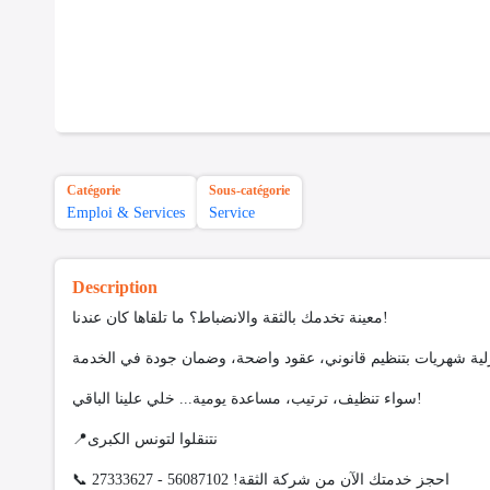
Catégorie
Sous-catégorie
Emploi & Services
Service
Description
معينة تخدمك بالثقة والانضباط؟ ما تلقاها كان عندنا!
سواء تنظيف، ترتيب، مساعدة يومية... خلي علينا الباقي!
📍نتنقلوا لتونس الكبرى
📞 احجز خدمتك الآن من شركة الثقة! 56087102 - 27333627