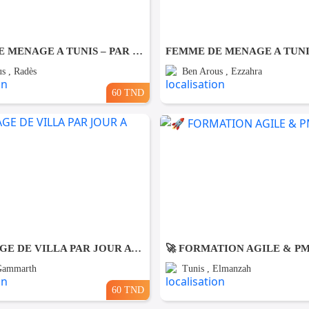
FEMME DE MENAGE A TUNIS – PAR JOUR A Rades
s , Radès
Ben Arous , Ezzahra
60 TND
NETTOYAGE DE VILLA PAR JOUR A Gammarth
🚀 FORMATION AGILE & P
 Gammarth
Tunis , Elmanzah
60 TND