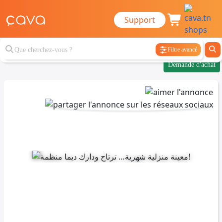
Support
Filtre avancé
Demande d'achat