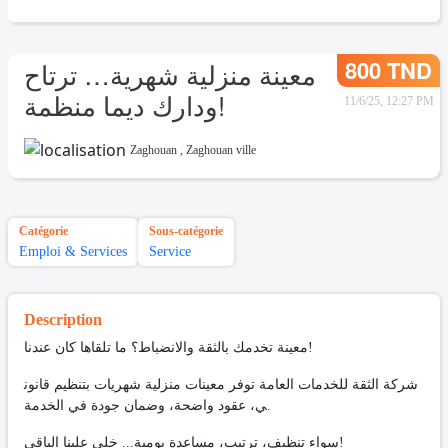
800 TND
معينة منزلية شهرية… ترتاح
ودارك ديما منظمة!
11/6/25, 12:27 PM
Zaghouan
,
Zaghouan ville
Catégorie
Sous-catégorie
Emploi & Services
Service
Description
معينة تخدمك بالثقة والانضباط؟ ما تلقاها كان عندنا!
شركة الثقة للخدمات العامة توفر معينات منزلية شهريات بتنظيم قانون
ي، عقود واضحة، وضمان جودة في الخدمة.
سواء تنظيف، ترتيب، مساعدة يومية... خلي علينا الباقي!