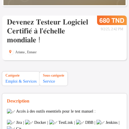
680 TND
𝐃𝐞𝐯𝐞𝐧𝐞𝐳 𝐓𝐞𝐬𝐭𝐞𝐮𝐫 𝐋𝐨𝐠𝐢𝐜𝐢𝐞𝐥
𝐂𝐞𝐫𝐭𝐢𝐟𝐢𝐞́ 𝐚̀ 𝐥'𝐞́𝐜𝐡𝐞𝐥𝐥𝐞
9/2/25, 2:42 PM
𝐦𝐨𝐧𝐝𝐢𝐚𝐥𝐞 !
Ariana
,
Ennasr
Catégorie
Sous-catégorie
Emploi & Services
Service
Description
Accès à des outils essentiels pour le test manuel :
Jira |
Docker |
TestLink |
DBB |
Jenkins |
Git