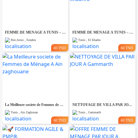
FEMME DE MENAGE A TUNIS – PAR JOUR A Ezzahra
FEMME DE MENAGE A TUNIS – PAR JOUR A El khadhra
Ben Arous , Ezzahra
Tunis , El Khadra
60 TND
60 TND
La Meilleure societe de Femmes de Ménage A Ain zaghouane
NETTOYAGE DE VILLA PAR JOUR A Gammarth
Tunis , Ain Zaghouan
Tunis , Gammarth
60 TND
60 TND