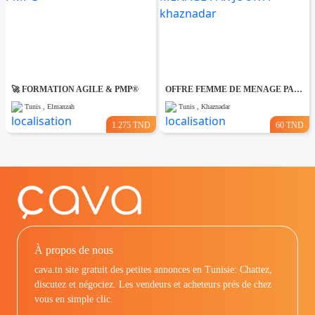
🚀 FORMATION AGILE & PMP®
OFFRE FEMME DE MENAGE PAR JOUR A khaznadar
Tunis , Elmanzah
Tunis , Khaznadar
1.275 TND
60 TND
À propos de nous
cava.tn site gratuit des petites annonces en Tunisie: Chattez,
discutez et négociez. Les vendeurs et acheteurs prés de chez
vous en simple clic.